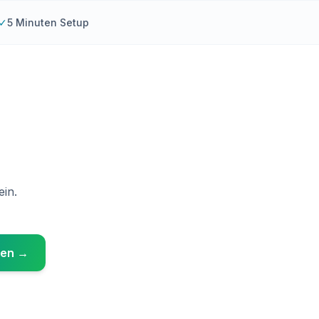
✓
5 Minuten Setup
ein.
llen →