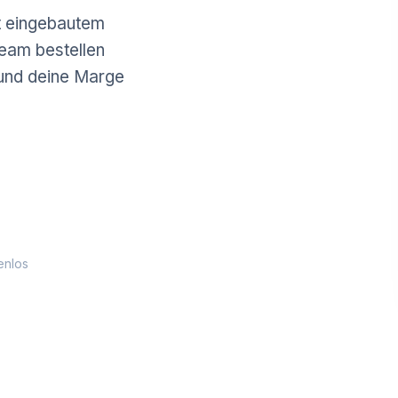
it eingebautem
Team bestellen
- und deine Marge
enlos