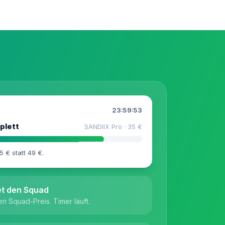
23:59:51
plett
SANDIIX Pro · 35 €
5 € statt 49 €.
et den Squad
en Squad-Preis. Timer läuft.