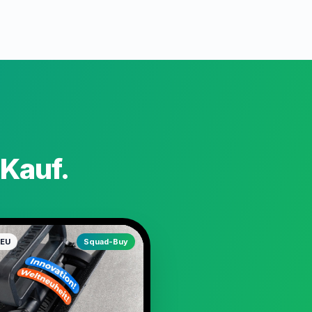
 Kauf.
NEU
Squad-Buy