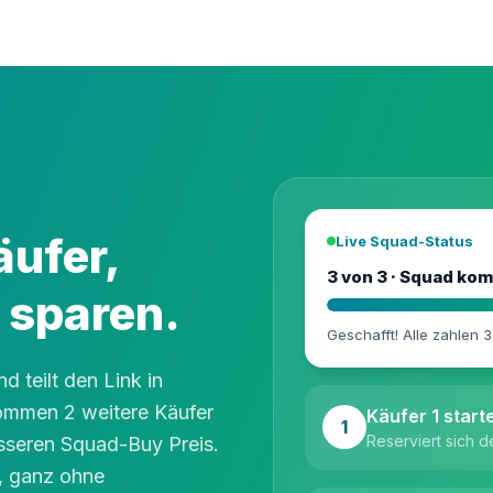
ufer,
Live Squad-Status
3 von 3 · Squad kom
 sparen.
Geschafft! Alle zahlen 3
d teilt den Link in
ommen 2 weitere Käufer
Käufer 1 start
1
Reserviert sich d
esseren Squad-Buy Preis.
h, ganz ohne