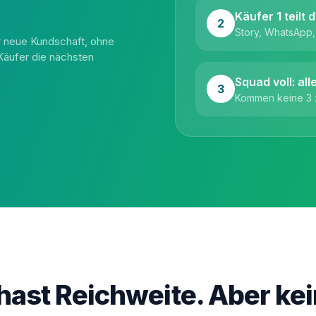
Käufer 1 teilt 
2
Story, WhatsApp,
r neue Kundschaft, ohne
Käufer die nächsten
Squad voll: al
3
Kommen keine 3 z
hast Reichweite. Aber ke