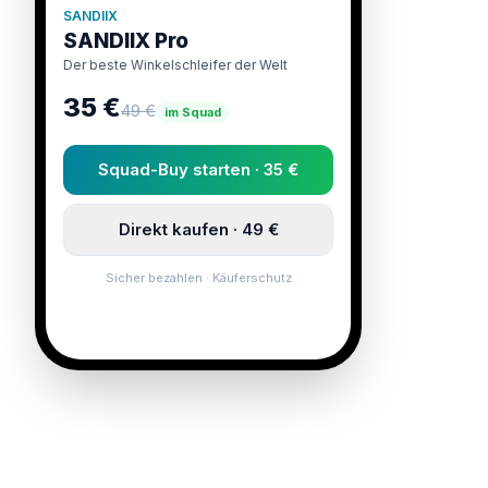
SANDIIX
SANDIIX Pro
Der beste Winkelschleifer der Welt
35 €
49 €
im Squad
Squad-Buy starten · 35 €
Direkt kaufen · 49 €
Sicher bezahlen · Käuferschutz