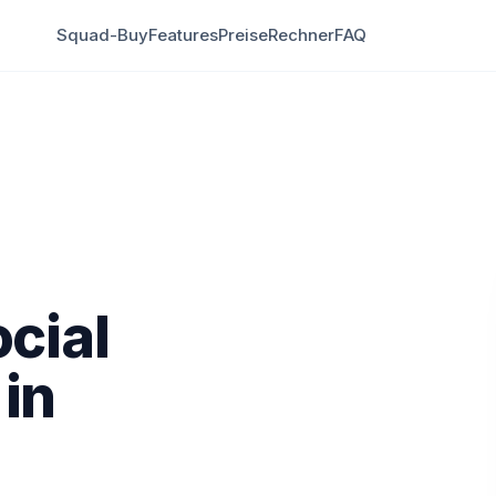
Squad-Buy
Features
Preise
Rechner
FAQ
cial
 in